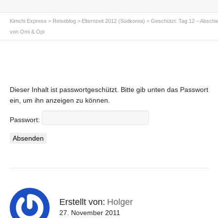
Kimchi Express
>
Reiseblog
>
Elternzeit 2012 (Südkorea)
>
Geschützt: Tag 12 – Abschi
von Omi & Opi
Dieser Inhalt ist passwortgeschützt. Bitte gib unten das Passwort
ein, um ihn anzeigen zu können.
Passwort:
Erstellt von:
Holger
27. November 2011