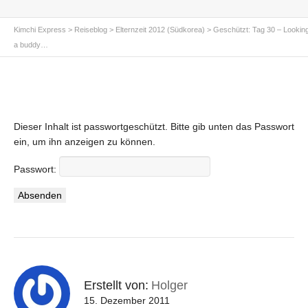
Kimchi Express
>
Reiseblog
>
Elternzeit 2012 (Südkorea)
>
Geschützt: Tag 30 – Looking
a buddy…
Dieser Inhalt ist passwortgeschützt. Bitte gib unten das Passwort
ein, um ihn anzeigen zu können.
Passwort:
Erstellt von:
Holger
15. Dezember 2011