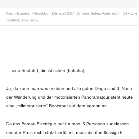
Kimchi Express
>
Reiseblog
>
Elternzeit 2014 (Schweiz, Italien, Frankreich)
>
14 – Eine
Seefahrt, die ist lustig…
… eine Seefahrt, die ist schön (hahaha)!
Ja, da kann man was erleben und alle guten Dinge sind 3: Nach
der Wanderung und der motorisierten Panoramatour steht heute
eine „teilmotorisierte“ Bootstour auf dem Verdon an.
Da das Bateau Electrique nur für max. 5 Personen zugelassen
und der Preis recht stolz hierfür ist, muss die überflüssige 6.