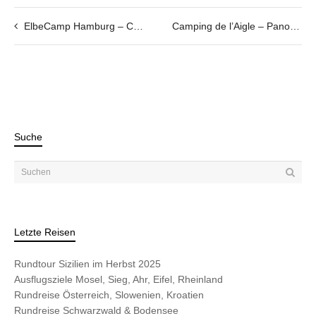
ElbeCamp Hamburg – Camping direkt am Elbstrand
Camping de l’Aigle – Panoramacamping über dem Lac de Sainte-Croix / Verdonschlucht
Suche
Letzte Reisen
Rundtour Sizilien im Herbst 2025
Ausflugsziele Mosel, Sieg, Ahr, Eifel, Rheinland
Rundreise Österreich, Slowenien, Kroatien
Rundreise Schwarzwald & Bodensee