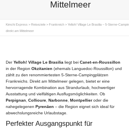
Mittelmeer
Kimchi Express
>
Reiseziele
>
Frankreich
>
Yelloh! Village Le Brasilia – 5-Sterne-Campi
direkt am Mittelmeer
Der
Yelloh! Village Le Brasilia
liegt bei
Canet-en-Roussillon
in der Region
Okzitanien
(ehemals Languedoc-Roussillon) und
zählt zu den renommiertesten 5-Sterne-Campingplätzen
Frankreichs. Direkt am Mittelmeer gelegen, bietet er eine
hervorragende Kombination aus Strandurlaub, hochwertiger
Ausstattung und vielfältigen Ausflugsmöglichkeiten. Ob
Perpignan
,
Collioure
,
Narbonne
,
Montpellier
oder die
nahegelegenen
Pyrenäen
– die Region eignet sich ideal für
abwechslungsreiche Urlaubstage.
Perfekter Ausgangspunkt für