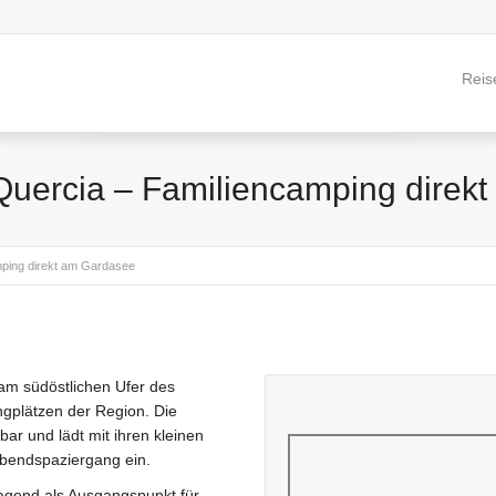
Reis
uercia – Familiencamping direk
ping direkt am Gardasee
m südöstlichen Ufer des
gplätzen der Region. Die
bar und lädt mit ihren kleinen
bendspaziergang ein.
ragend als Ausgangspunkt für