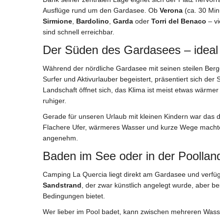
Ausflüge rund um den Gardasee. Ob
Verona
(ca. 30 Min
Sirmione
,
Bardolino
,
Garda
oder
Torri del Benaco
– vi
sind schnell erreichbar.
Der Süden des Gardasees – ideal 
Während der nördliche Gardasee mit seinen steilen Ber
Surfer und Aktivurlauber begeistert, präsentiert sich der
Landschaft öffnet sich, das Klima ist meist etwas wärmer
ruhiger.
Gerade für unseren Urlaub mit kleinen Kindern war das d
Flachere Ufer, wärmeres Wasser und kurze Wege machte
angenehm.
Baden im See oder in der Poollan
Camping La Quercia liegt direkt am Gardasee und verfüg
Sandstrand
, der zwar künstlich angelegt wurde, aber be
Bedingungen bietet.
Wer lieber im Pool badet, kann zwischen mehreren Wass