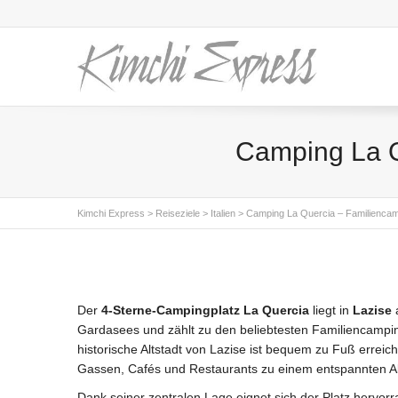
Camping La Q
Kimchi Express
>
Reiseziele
>
Italien
>
Camping La Quercia – Familiencam
Der
4-Sterne-Campingplatz La Quercia
liegt in
Lazise
a
Gardasees und zählt zu den beliebtesten Familiencampin
historische Altstadt von Lazise ist bequem zu Fuß erreich
Gassen, Cafés und Restaurants zu einem entspannten A
Dank seiner zentralen Lage eignet sich der Platz hervor