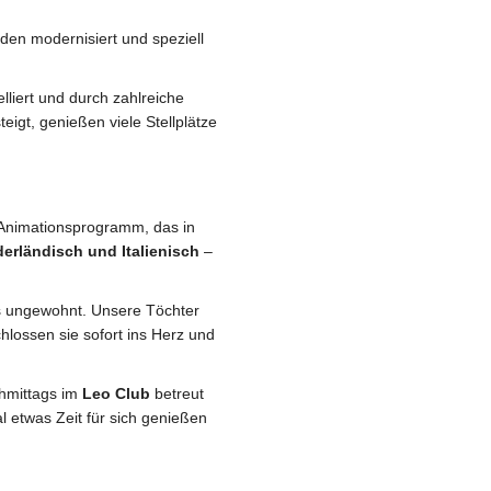
den modernisiert und speziell
lliert und durch zahlreiche
igt, genießen viele Stellplätze
 Animationsprogramm, das in
derländisch und Italienisch
–
 ungewohnt. Unsere Töchter
lossen sie sofort ins Herz und
chmittags im
Leo Club
betreut
l etwas Zeit für sich genießen