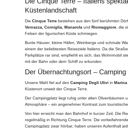
Die Cinque Terre – Italiens spekta
Küstenlandschaft
Die
Cinque Terre
bestehen aus den fünf berühmten Dör
Vernazza, Corniglia, Manarola
und
Riomaggiore
, die 
Felsen der ligurischen Küste schmiegen.
Bunte Häuser, kleine Häfen, Weinberge und schmale W
einem der beliebtesten Reiseziele Italiens. Da die Straß
Parkplätze rar sind, empfiehlt es sich, das Wohnmobil s
mit der Bahn oder dem Schiff zu erkunden.
Der Übernachtungsort – Camping D
Unsere Wahl fiel auf den
Camping Degli Ulivi
in
Marina
Küstenort unweit der Cinque Terre.
Der Campingplatz liegt ruhig unter alten Olivenbäumen u
Atmosphäre – ein angenehmer Kontrast zum touristischen
Von hier erreicht man den Bahnhof in kurzer Zeit. Die R
regelmäßig in Richtung Cinque Terre. Die vorbeifahrend
Campingplatz zwar hörbar, haben unseren Aufenthalt jedo