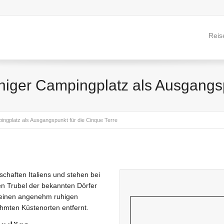
Reis
higer Campingplatz als Ausgangsp
ingplatz als Ausgangspunkt für die Cinque Terre
haften Italiens und stehen bei
en Trubel der bekannten Dörfer
einen angenehm ruhigen
mten Küstenorten entfernt.