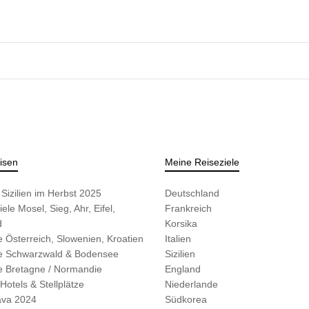
isen
Meine Reiseziele
Sizilien im Herbst 2025
Deutschland
ele Mosel, Sieg, Ahr, Eifel,
Frankreich
d
Korsika
 Österreich, Slowenien, Kroatien
Italien
e Schwarzwald & Bodensee
Sizilien
e Bretagne / Normandie
England
Hotels & Stellplätze
Niederlande
ava 2024
Südkorea