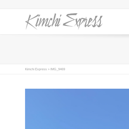
Kimchi Express
>
IMG_9469