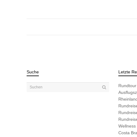
Suche
Letzte Re
Rundtour 
Ausflugszi
Rheinlan
Rundreise
Rundreis
Rundreis
Wellness 
Costa Br