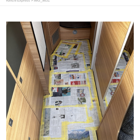
Kimchi Express
>
IMG_9831