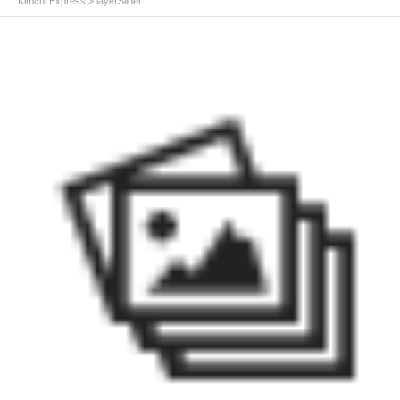
Kimchi Express
>
layerSlider