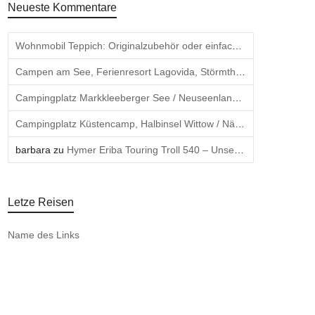
Neueste Kommentare
Wohnmobil Teppich: Originalzubehör oder einfach selber machen – ein Erfahrungsbericht – Kimchi Express
Campen am See, Ferienresort Lagovida, Störmthaler See, Nähe Leipzig - Kimchi Express
Campingplatz Markkleeberger See / Neuseenland , Nähe Leipzig - Kimchi Express
Campingplatz Küstencamp, Halbinsel Wittow / Nähe Kap Arkona, Rügen - Kimchi Express
barbara
zu
Hymer Eriba Touring Troll 540 – Unser erster Wohnwagen und die große Freiheit (2014)
Letze Reisen
Name des Links