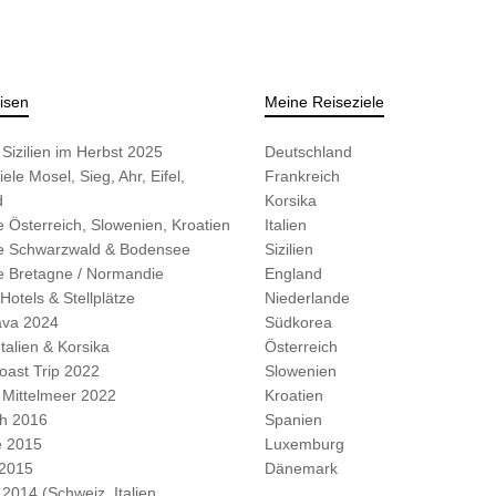
isen
Meine Reiseziele
Sizilien im Herbst 2025
Deutschland
ele Mosel, Sieg, Ahr, Eifel,
Frankreich
d
Korsika
 Österreich, Slowenien, Kroatien
Italien
e Schwarzwald & Bodensee
Sizilien
e Bretagne / Normandie
England
Hotels & Stellplätze
Niederlande
ava 2024
Südkorea
Italien & Korsika
Österreich
Coast Trip 2022
Slowenien
 Mittelmeer 2022
Kroatien
ch 2016
Spanien
 2015
Luxemburg
 2015
Dänemark
 2014 (Schweiz, Italien,