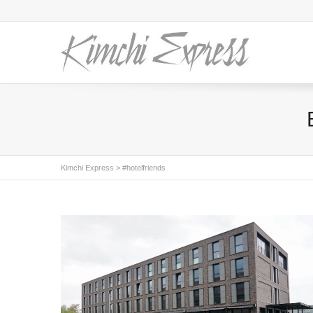
Kimchi Express
>
#hotelfriends