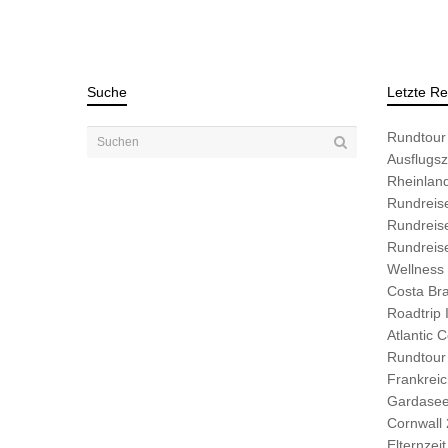
Suche
Letzte Re
Rundtour 
Ausflugszi
Rheinlan
Rundreise
Rundreis
Rundreis
Wellness 
Costa Br
Roadtrip 
Atlantic 
Rundtour
Frankrei
Gardasee
Cornwall
Elternzeit