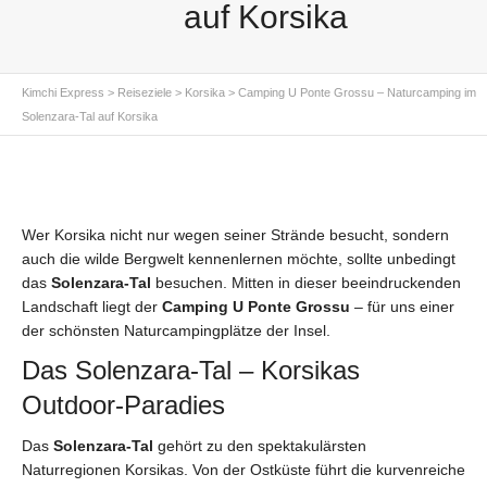
auf Korsika
Kimchi Express
>
Reiseziele
>
Korsika
>
Camping U Ponte Grossu – Naturcamping im
Solenzara-Tal auf Korsika
Wer Korsika nicht nur wegen seiner Strände besucht, sondern
auch die wilde Bergwelt kennenlernen möchte, sollte unbedingt
das
Solenzara-Tal
besuchen. Mitten in dieser beeindruckenden
Landschaft liegt der
Camping U Ponte Grossu
– für uns einer
der schönsten Naturcampingplätze der Insel.
Das Solenzara-Tal – Korsikas
Outdoor-Paradies
Das
Solenzara-Tal
gehört zu den spektakulärsten
Naturregionen Korsikas. Von der Ostküste führt die kurvenreiche