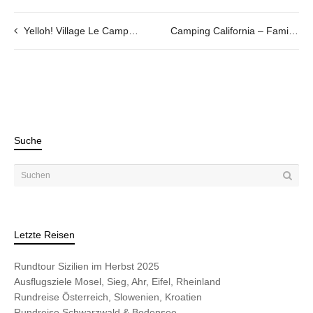
Yelloh! Village Le Campoloro – Familiencamping an der Ostküste Korsikas
Camping California – Familiencamping in der Bucht von Pinarello auf Korsika
Suche
Letzte Reisen
Rundtour Sizilien im Herbst 2025
Ausflugsziele Mosel, Sieg, Ahr, Eifel, Rheinland
Rundreise Österreich, Slowenien, Kroatien
Rundreise Schwarzwald & Bodensee