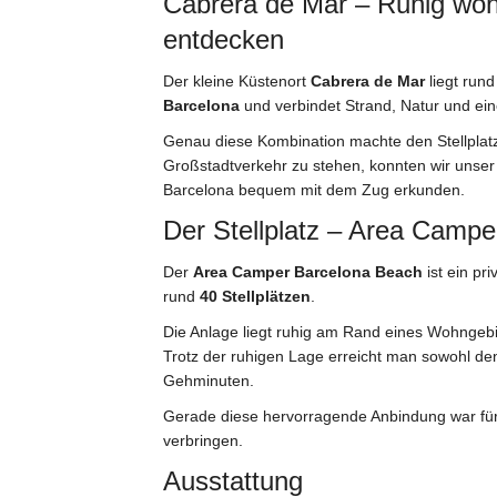
Cabrera de Mar – Ruhig woh
entdecken
Der kleine Küstenort
Cabrera de Mar
liegt run
Barcelona
und verbindet Strand, Natur und e
Genau diese Kombination machte den Stellplatz f
Großstadtverkehr zu stehen, konnten wir unser
Barcelona bequem mit dem Zug erkunden.
Der Stellplatz – Area Camp
Der
Area Camper Barcelona Beach
ist ein pr
rund
40 Stellplätzen
.
Die Anlage liegt ruhig am Rand eines Wohnge
Trotz der ruhigen Lage erreicht man sowohl de
Gehminuten.
Gerade diese hervorragende Anbindung war für
verbringen.
Ausstattung