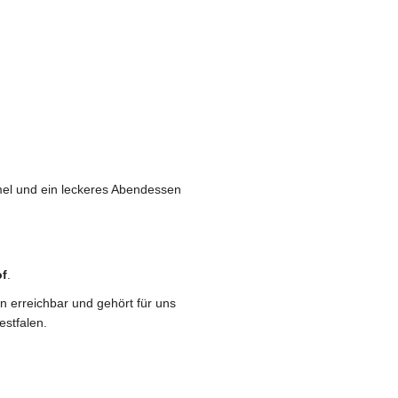
el und ein leckeres Abendessen
of
.
en erreichbar und gehört für uns
estfalen.