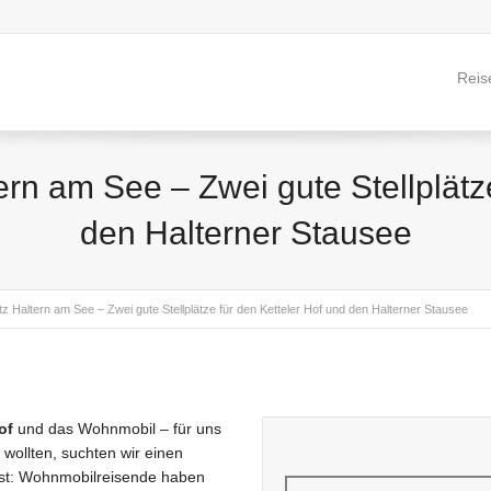
Reis
rn am See – Zwei gute Stellplätz
den Halterner Stausee
tz Haltern am See – Zwei gute Stellplätze für den Ketteler Hof und den Halterner Stausee
of
und das Wohnmobil – für uns
wollten, suchten wir einen
 fest: Wohnmobilreisende haben